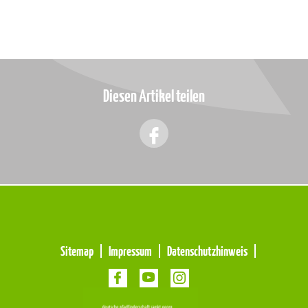
Diesen Artikel teilen
Meta
Sitemap
Impressum
Datenschutzhinweis
Navigation
Navigation
überspringen